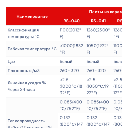
Плиты из керамич
Наименование
RS-040
RS-041
RS-0
Классификация
1100(2012°
1260(2300°
1260(2
температуры °С
F)
F)
°F)
<1000(1832
1050(1922°
1100(2
Рабочая температура °С
°F)
F)
F)
Цвет
Белый
Белый
Белый
Плотность кг/м3
260~ 320
260~ 320
260~ 3
<2.5
<2.5
<2.5
Линейная усадка %
(1000°С/18
(1050°С/19
(1100°
Через 24 часа
32°F)
22°F)
12°F)
0.085(400
0.085(400
0.085
°С/752°F)
°С/752°F)
°С/752
0.132
0.132
0.132
Теплопроводность
(800°С/147
(800°С/147
(800°С
Вт/(м·К) Плотность 128