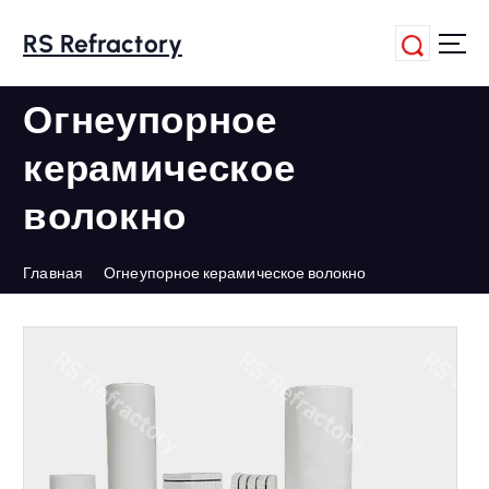
П
е
RS Refractory
р
е
Огнеупорное
й
т
керамическое
и
к
волокно
с
о
д
Главная
Огнеупорное керамическое волокно
е
р
ж
а
н
и
ю