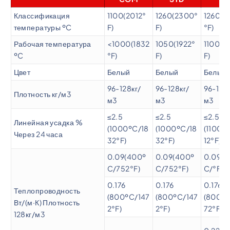
Классификация
1100(2012°
1260(2300°
1260(2
температуры ºC
F)
F)
°F)
Рабочая температура
<1000(1832
1050(1922°
1100(2
ºC
°F)
F)
F)
Цвет
Белый
Белый
Белый
96-128кг/
96-128кг/
96-128к
Плотность кг/м3
м3
м3
м3
≤2.5
≤2.5
≤2.5
Линейная усадка %
(1000ºC/18
(1000ºC/18
(1100º
Через 24 часа
32°F)
32°F)
12°F)
0.09(400º
0.09(400º
0.09(4
C/752°F)
C/752°F)
C/°F)
0.176
0.176
0.176
Теплопроводность
(800ºC/147
(800ºC/147
(800ºC
Вт/(м·К) Плотность
2°F)
2°F)
72°F)
128кг/м3