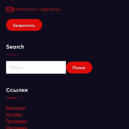
cnrefractory-rs@mail.ru
Запросить
Search
Н
а
й
т
Ссылки
и
:
Компания
История
Продукция
Инновация