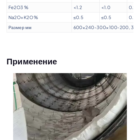
Fe2O3 %
<1.2
<1.0
0.2
Na2O+K2O %
≤0.5
≤0.5
0.2
Размер мм
600×240-300×100-200, 30
Применение