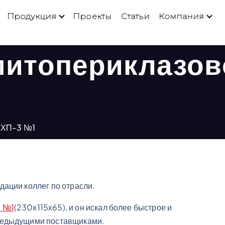
Продукция
Проекты
Статьи
Компания
митопериклазов
а ХП-3 №1
ации коллег по отрасли.
 №1
(230х115х65), и он искал более быстрое и
предыдущими поставщиками.