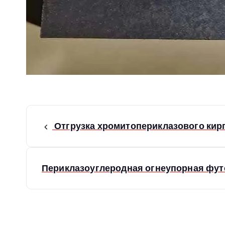
Н
Отгрузка хромитопериклазового кирп
а
в
Периклазоуглеродная огнеупорная фут
и
г