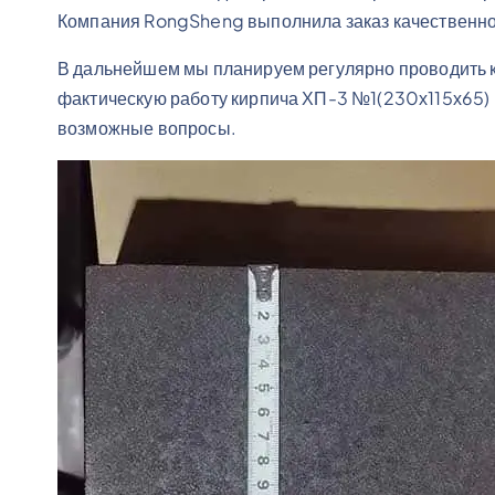
Компания RongSheng выполнила заказ качественно,
ю
В дальнейшем мы планируем регулярно проводить к
фактическую работу кирпича ХП-3 №1(230х115х65) 
возможные вопросы.