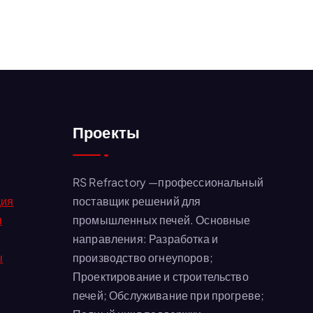
Проекты
RS Refractory —профессиональный
ция
поставщик решений для
я
промышленных печей. Основные
направления: Разработка и
ы
производство огнеупоров;
Проектирование и строительство
печей; Обслуживание при прогреве;