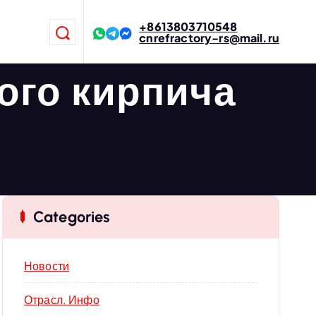
+8613803710548
cnrefractory-rs@mail.ru
ого кирпича
Categories
Новости
Отрасл. Инфо