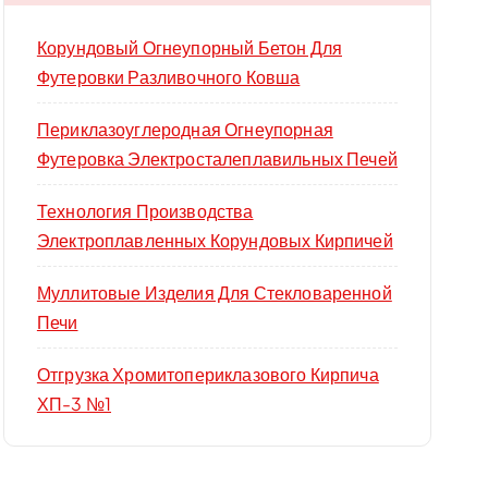
Корундовый Огнеупорный Бетон Для
Футеровки Разливочного Ковша
Периклазоуглеродная Огнеупорная
Футеровка Электросталеплавильных Печей
Технология Производства
Электроплавленных Корундовых Кирпичей
Муллитовые Изделия Для Стекловаренной
Печи
Отгрузка Хромитопериклазового Кирпича
ХП-3 №1