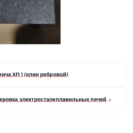
ича ХП 1 (клин ребровой)
еровка электросталеплавильных печей