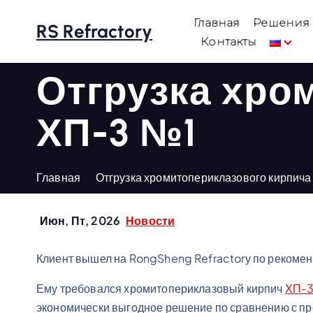
П
Главная
Решения
е
RS Refractory
Контакты
р
е
Отгрузка хро
й
т
ХП-3 №1
и
к
с
Главная
Отгрузка хромитопериклазового кирпич
о
д
е
Июн, Пт, 2026
Новости
р
ж
Клиент вышел на RongSheng Refractorу по рекоменд
а
Ему требовался хромитопериклазовый кирпич
ХП-3
н
экономически выгодное решение по сравнению с 
и