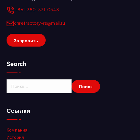
+861-380-371-0548
cnrefractory-rs@mail.ru
Запросить
Search
Н
а
й
т
Ссылки
и
:
Компания
История