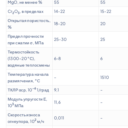
MgO, не менее %
55
55
Cr
O
, в пределах
14-22
15-22
2
3
Открытая пористость,
18-20
20
%
Предел прочности
25-30
25
при сжатии σ, МПа
Термостойкость
(1300–20 °С),
6-8
6
водяные теплосмены
Температура начала
–
1510
размягчения, °С
–6
ТКЛР αср, 10
1/град
9,1
–
Модуль упругости Е,
11,6
–
3
10
МПа
Скорость износа
0,011
–
2
огнеупора, 10
м/ч