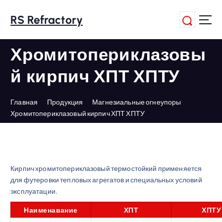
П
е
RS Refractory
р
е
Хромитопериклазовы
й
т
й кирпич ХПТ ХПТУ
и
к
с
Главная
Продукция
Магнезиальные огнеупоры
о
Хромитопериклазовый кирпич ХПТ ХПТУ
д
е
р
ж
а
Кирпич хромитопериклазовый термостойкий применяется
н
для футеровки тепловых агрегатов и специальных условий
и
эксплуатации.
ю
Наименавание
ХПТ
ХПТУ