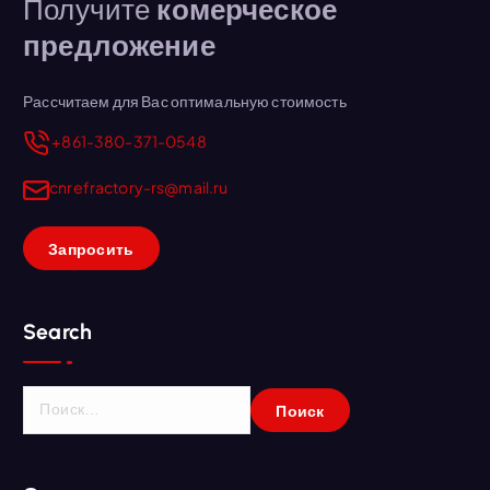
Получите
комерческое
предложение
Рассчитаем для Вас оптимальную стоимость
+861-380-371-0548
cnrefractory-rs@mail.ru
Запросить
Search
Н
а
й
т