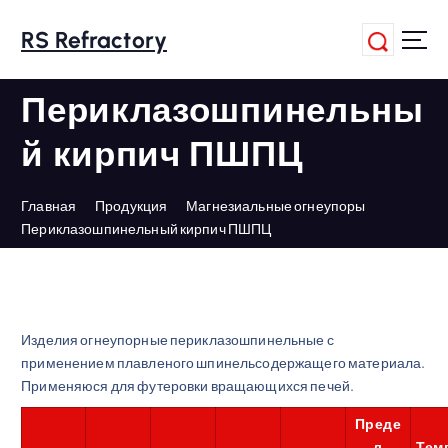
П
е
RS Refractory
р
е
Периклазошпинельны
й
т
й кирпич ПШПЦ
и
к
с
Главная
Продукция
Магнезиальные огнеупоры
о
Периклазошпинельный кирпич ПШПЦ
д
е
р
ж
а
Изделия огнеупорные периклазошпинельные с
н
применением плавленого шпинельсодержащего материала.
и
Применяюся для футеровки вращающихся печей.
ю
Преде
л
Тем