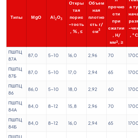
Откры
Объем
прочно
а т
тая
ная
сти
нач
Типы
МgО
Аl
О
порис
плотно
2
3
при
раз
-тость
сть г/
сжатии
-че
3
, %, ≤
см
, Н/
, °С
мм², ≥
ПШПЦ
87,0
5~10
16,0
2,96
70
170
87А
ПШПЦ
87,0
5~10
17,0
2,94
65
170
87Б
ПШПЦ
86,0
5~10
18,0
2,92
60
170
86
ПШПЦ
84,0
8~12
15,8
2,96
70
170
84А
ПШПЦ
84,0
8~12
16,0
2,94
65
170
84Б
ПШПЦ