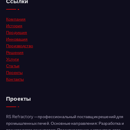
Ссылки
и
:
Компания
История
Продукция
Инновация
Производство
Решения
Услуги
Статьи
Проекты
Контакты
Проекты
RS Refractory —профессиональный поставщик решений для
промышленных печей. Основные направления: Разработка и
производство огнеупоров; Проектирование и строительство