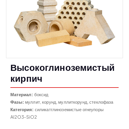
Высокоглиноземистый
кирпич
Материал:
боксид
Фазы:
муллит, корунд, муллиткорунд, стеклофаза
Категория:
силикатглиноземистые огнеупоры
Al2O3-SiO2