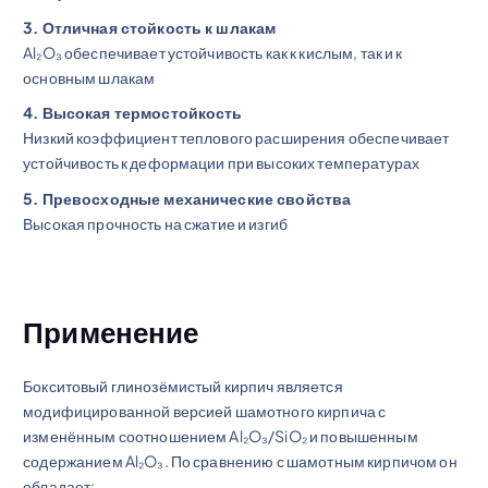
3. Отличная стойкость к шлакам
Al₂O₃ обеспечивает устойчивость как к кислым, так и к
основным шлакам
4. Высокая термостойкость
Низкий коэффициент теплового расширения обеспечивает
устойчивость к деформации при высоких температурах
5. Превосходные механические свойства
Высокая прочность на сжатие и изгиб
Применение
Бокситовый глинозёмистый кирпич является
модифицированной версией шамотного кирпича с
изменённым соотношением Al₂O₃/SiO₂ и повышенным
содержанием Al₂O₃. По сравнению с шамотным кирпичом он
обладает: