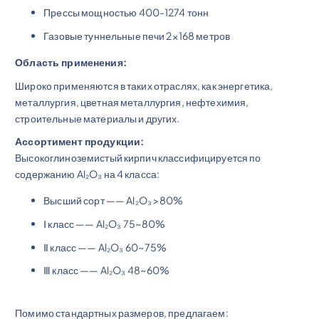
Прессы мощностью 400-1274 тонн
Газовые туннельные печи 2×168 метров
Область применения:
Широко применяются в таких отраслях, как энергетика,
металлургия, цветная металлургия, нефтехимия,
строительные материалы и других.
Ассортимент продукции:
Высокоглиноземистый кирпич классифицируется по
содержанию Al₂O₃ на 4 класса:
Высший сорт —— Al₂O₃ >80%
Ⅰ класс —— Al₂O₃ 75~80%
Ⅱ класс —— Al₂O₃ 60~75%
Ⅲ класс —— Al₂O₃ 48~60%
Помимо стандартных размеров, предлагаем: