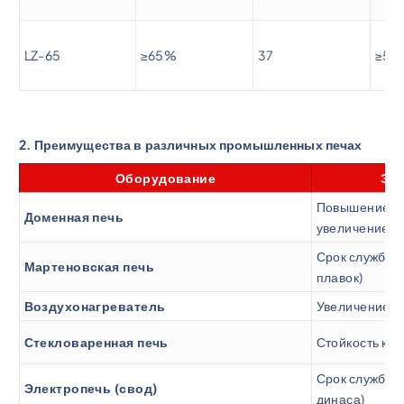
LZ-65
≥65%
37
≥50
2. Преимущества в различных промышленных печах
Оборудование
Эфф
Повышение ра
Доменная печь
увеличение с
Срок службы
Мартеновская печь
плавок)
Воздухонагреватель
Увеличение м
Стекловаренная печь
Стойкость к 
Срок службы
Электропечь (свод)
динаса)