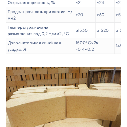
Открытая пористость, %
≤21
≤24
≤24
Предел прочность при сжатии, H/
≥70
≥60
≥55
мм2
Температура начала
≥1530
≥1520
≥1510
размягчения под 0,2 H/мм2, °C
Дополнительная линейная
1500°C×2ч.
1450°
усадка, %
-0.4~0.2