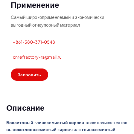
Применение
Самый широкоприменяемый и экономически
выгодный огнеупорный материал
+861-380-371-0548
cnrefractory-rs@mail.ru
З
а
п
р
о
с
и
т
ь
Описание
Бокситовый глиноземистый кирпич
также называется как
высокоглиноземистый кирпич
или
глиноземистый