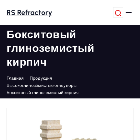
П
е
RS Refractory
р
е
Бокситовый
й
т
глиноземистый
и
к
кирпич
с
о
д
Главная
Продукция
е
Высокоглинозёмистые огнеупоры
р
Бокситовый глиноземистый кирпич
ж
а
н
и
ю