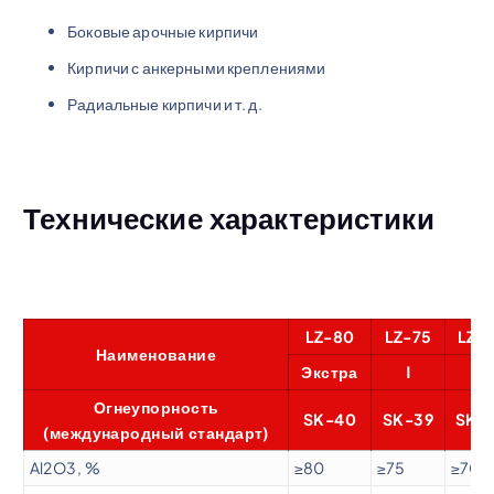
Боковые арочные кирпичи
Кирпичи с анкерными креплениями
Радиальные кирпичи и т. д.
Технические характеристики
LZ-80
LZ-75
LZ-
Наименование
Экстра
Ⅰ
Ⅱ
Огнеупорность
SK-40
SK-39
SK-
(международный стандарт)
Al2O3, %
≥80
≥75
≥70