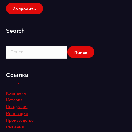
Запросить
Search
Н
а
й
т
Ссылки
и
:
Компания
История
Продукция
Инновация
Производство
Решения