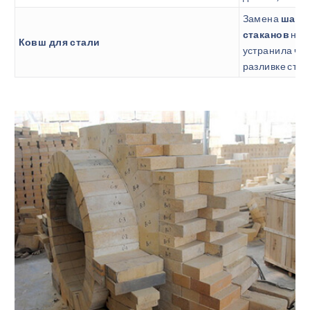
Замена
шамо
стаканов
на
Ковш для стали
устранила ча
разливке стал