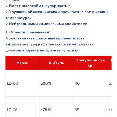
✓
Более высокой огнеупорностью
✓
Улучшенной механической прочностью при высоких
температурах
✓
Нейтральными химическими свойствами
1. Область применения
:
Может
заменять шамотные кирпичи
во всех
высокотемпературных агрегатах, а также заменять
динасовые кирпичи на отдельных участках.
Огнеупорность
Пр
Марки
Al₂O₃ %
SK
LZ-80
≥80%
40
≥70
LZ-75
≥75%
39
≥60