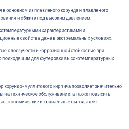
 в основном из плавленого корунда и плавленого
ования и обжига под высоким давлением.
котемпературными характеристиками и
ационные свойства даже в экстремальных условиях.
тью к ползучести и коррозионной стойкостью при
нно подходящим для футеровки высокотемпературных
р корундо-муллитового кирпича позволяет значительно
аты на техническое обслуживание, а также повысить
ые экономические и социальные выгоды для