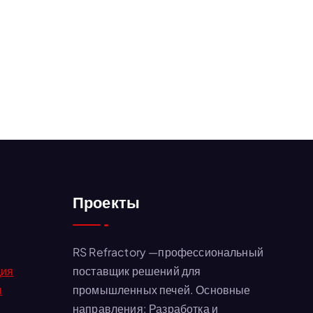
Проекты
RS Refractory —профессиональный
ция
поставщик решений для
я
промышленных печей. Основные
направления: Разработка и