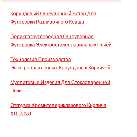
Корундовый Огнеупорный Бетон Для
Футеровки Разливочного Ковша
Периклазоуглеродная Огнеупорная
Футеровка Электросталеплавильных Печей
Технология Производства
Электроплавленных Корундовых Кирпичей
Муллитовые Изделия Для Стекловаренной
Печи
Отгрузка Хромитопериклазового Кирпича
ХП-3 №1