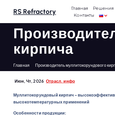
П
Главная
Решения
е
RS Refractory
Контакты
р
е
Производите
й
т
кирпича
и
к
с
Главная
Производитель муллитокорундового кир
о
д
е
Июн, Чт, 2026
Отрасл. инфо
р
ж
Муллитокорундовый кирпич – высокоэффектив
а
высокотемпературных применений
н
Особенности продукции:
и