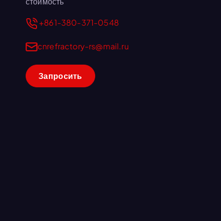
з
стоимость
и
+861-380-371-0548
:
а
cnrefractory-rs@mail.ru
п
и
Запросить
с
я
м