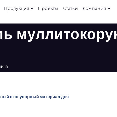
Продукция
Проекты
Статьи
Компания
ль муллитокору
пича
ный огнеупорный материал для