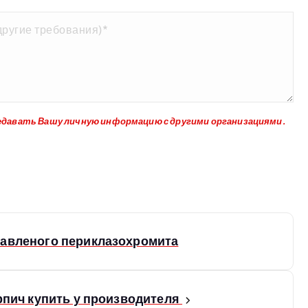
едавать Вашу личную информацию с другими организациями.
авленого периклазохромита
рпич купить у производителя