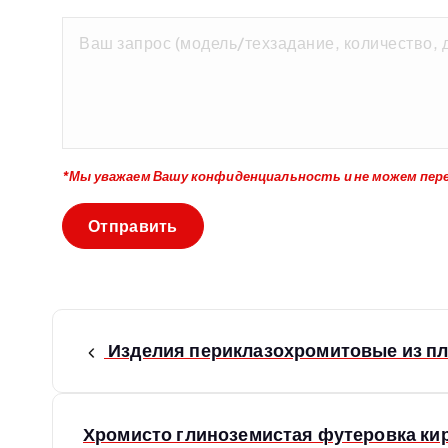
*Мы уважаем Вашу конфиденциальность и не можем пер
Н
Изделия периклазохромитовые из пл
а
в
Хромисто глиноземистая футеровка ки