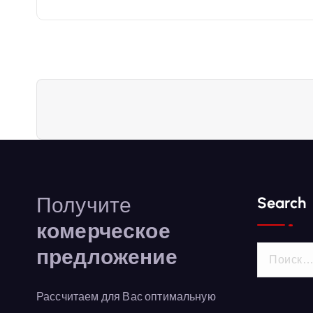
и
г
а
ц
и
Получите
я
Search
комерческое
п
предложение
Н
а
о
й
Рассчитаем для Вас оптимальную
т