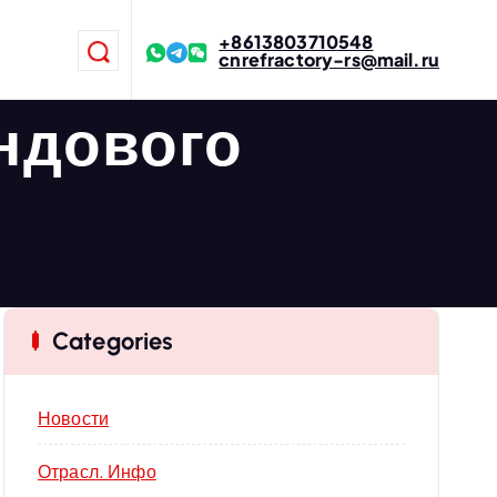
+8613803710548
cnrefractory-rs@mail.ru
ндового
Categories
Новости
Отрасл. Инфо