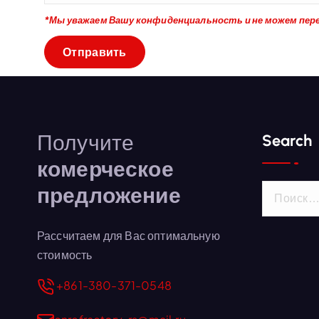
*Мы уважаем Вашу конфиденциальность и не можем пер
Получите
Search
комерческое
предложение
Н
а
й
Рассчитаем для Вас оптимальную
т
стоимость
и
+861-380-371-0548
: