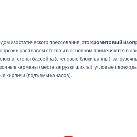
дом изостатического прессования, это
хромитовый изоп
коррозии расплавом стекла и в основном применяются в н
окна: стены бассейна (стеновые блоки ванны), загрузочны
рузочные карманы (места загрузки шихты), угловые перехо
ные кирпичи (подъемы каналов).