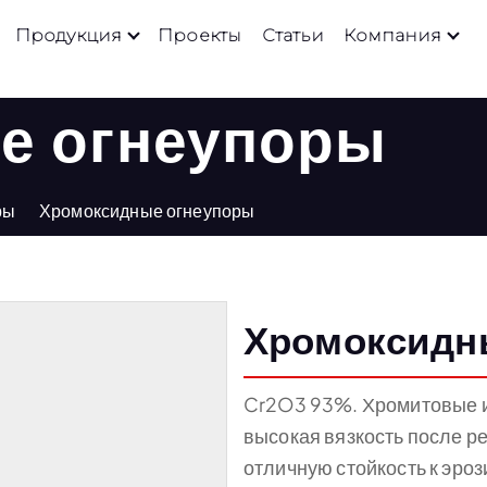
Продукция
Проекты
Статьи
Компания
е огнеупоры
ры
Хромоксидные огнеупоры
Хромоксидн
Cr2O3 93%. Хромитовые и
высокая вязкость после р
отличную стойкость к эроз