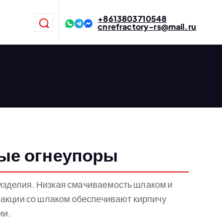
+8613803710548
cnrefractory-rs@mail.ru
ые огнеупоры
зделия. Низкая смачиваемость шлаком и
еакции со шлаком обеспечивают кирпичу
ии.