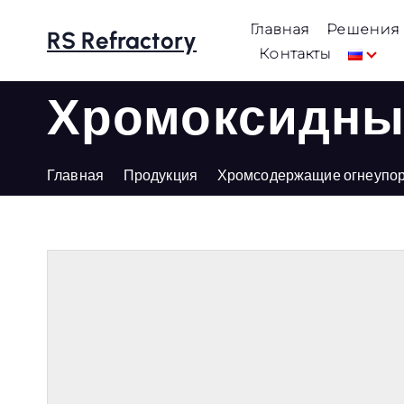
П
Главная
Решения
е
RS Refractory
Контакты
р
е
Хромоксидны
й
т
и
Главная
Продукция
Хромсодержащие огнеупо
к
с
о
д
е
р
ж
а
н
и