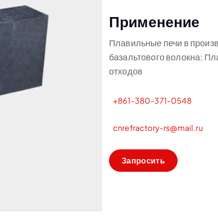
Применение
Плавильные печи в произв
базальтового волокна; Пл
отходов
+861-380-371-0548
cnrefractory-rs@mail.ru
З
а
п
р
о
с
и
т
ь