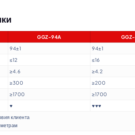
ики
GGZ-94A
GGZ-
94±1
94±1
≤12
≤16
≥4.6
≥4.2
≥300
≥200
≥1700
≥1700
♥
♥♥♥
овия клиента
аметрам