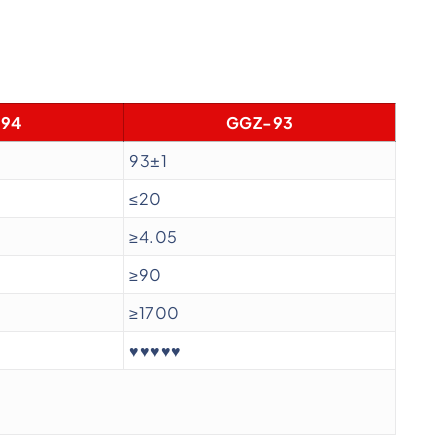
94
GGZ-93
93±1
≤20
≥4.05
≥90
≥1700
♥♥♥♥♥