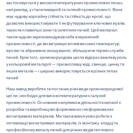
застосовується у високотемпературних промислових печах,
наприклад, у сталеливарній та скляній промисловості. Вона
має чудову корозійну стійкість та стійкість до ерозії, що
дозволяє використовувати її як футерування ключових вузлів,
таких як плавильні зони та склепіння печей. Цей матеріал
також чудово зарекомендував себе в керамічній
промисловості, де він витримує вплив високих температур,
ерозію та абразивне зношування, збільшуючи термін служби
печей. Крім того, хромокорундова цегла відіграє важливу роль
у кольоровій металургії — при виплавці міді, свинцю, цинку та
інших металів — і широко використовується в різних типах
печей.
Наш завод виробляє та постачає різні види хромокорундової
цегли, необхідні для високотемпературних галузей
промисловості. Основним напрямком діяльності компанії є
розробка та виробництво формованих і неформованих
вогнетривких матеріалів. Ми також виконуємо роботи з
оптимізації вогнетривких матеріалів, їх монтажу, кладці та
професійному випалу печей для різних видів теплового