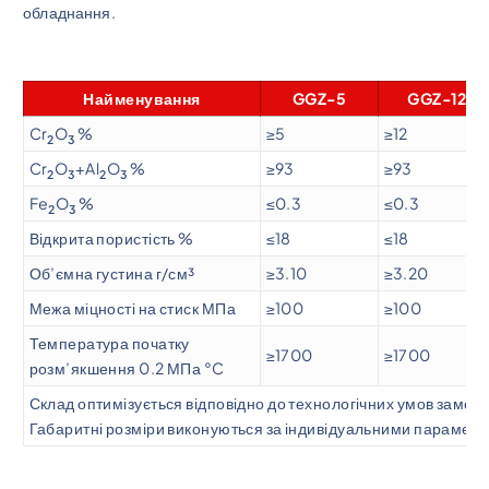
обладнання.
Найменування
GGZ-5
GGZ-12
Cr
O
%
≥5
≥12
2
3
Cr
O
+Al
O
%
≥93
≥93
2
3
2
3
Fe
O
%
≤0.3
≤0.3
2
3
Відкрита пористість %
≤18
≤18
Об’ємна густина г/см³
≥3.10
≥3.20
Межа міцності на стиск МПа
≥100
≥100
Температура початку
≥1700
≥1700
розм’якшення 0.2 МПа °C
Склад оптимізується відповідно до технологічних умов замов
Габаритні розміри виконуються за індивідуальними парамет