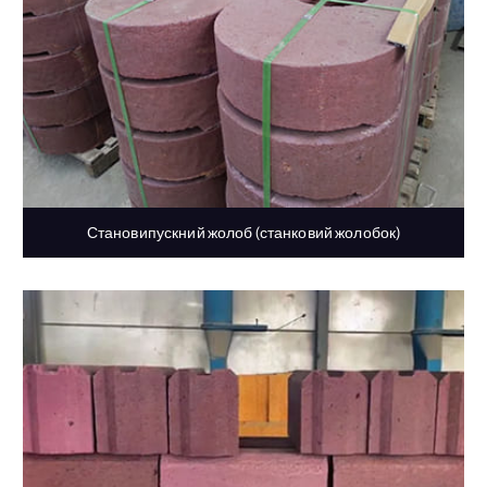
Становипускний жолоб (станковий жолобок)