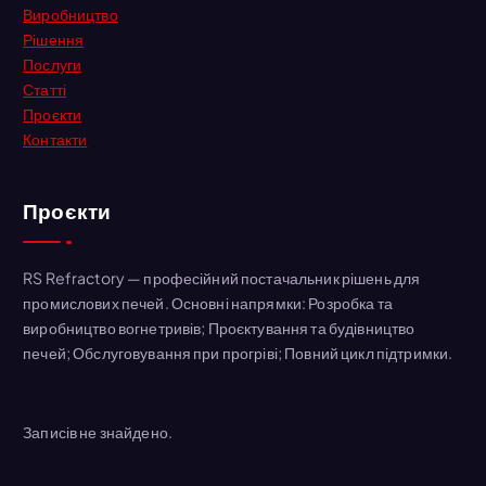
Виробництво
Рішення
Послуги
Статті
Проєкти
Контакти
Проєкти
RS Refractory — професійний постачальник рішень для
промислових печей. Основні напрямки: Розробка та
виробництво вогнетривів; Проєктування та будівництво
печей; Обслуговування при прогріві; Повний цикл підтримки.
Записів не знайдено.