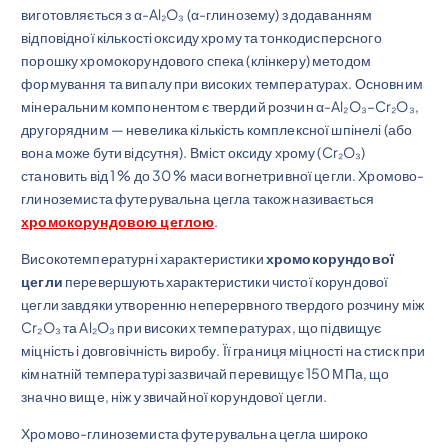
виготовляється з α-Al₂O₃ (α-глинозему) з додаванням
відповідної кількості оксиду хрому та тонкодисперсного
порошку хромокорундового спека (клінкеру) методом
формування та випалу при високих температурах. Основним
мінеральним компонентом є твердий розчин α-Al₂O₃–Cr₂O₃,
другорядним — невелика кількість комплексної шпінелі (або
вона може бути відсутня). Вміст оксиду хрому (Cr₂O₃)
становить від 1 % до 30 % маси вогнетривної цегли. Хромово-
глиноземиста футерувальна цегла також називається
хромокорундовою цеглою
.
Високотемпературні характеристики
хромокорундової
цегли
перевершують характеристики чистої корундової
цегли завдяки утворенню неперервного твердого розчину між
Cr₂O₃ та Al₂O₃ при високих температурах, що підвищує
міцність і довговічність виробу. Її границя міцності на стиск при
кімнатній температурі зазвичай перевищує 150 МПа, що
значно вище, ніж у звичайної корундової цегли.
Хромово-глиноземиста футерувальна цегла широко