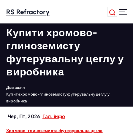
П
е
RS Refractory
р
е
Купити хромово-
й
т
глиноземисту
и
д
футерувальну цеглу у
о
в
виробника
м
і
с
Домашня
т
Купити хромово-глиноземисту футерувальну цеглу у
у
виробника
Чер, Пт, 2026
Гал. інфо
Хромово-глиноземиста футерувальна цегла