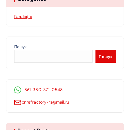
п
и
Гал. Інфо
с
і
в
Пошук
Пошук
+861-380-371-0548
cnrefractory-rs@mail.ru