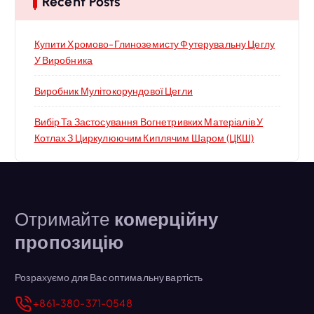
Recent Posts
Купити Хромово-Глиноземисту Футерувальну Цеглу
У Виробника
Виробник Мулітокорундової Цегли
Вибір Та Застосування Вогнетривких Матеріалів У
Котлах З Циркулюючим Киплячим Шаром (ЦКШ)
Отримайте
комерційну
пропозицію
Розрахуємо для Вас оптимальну вартість
+861-380-371-0548