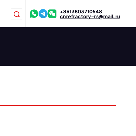
+8613803710548
cnrefractory-rs@mail.ru