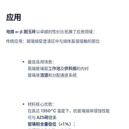
应用
电熔 α-β 刚玉砖
以卓越的性价比拓展了应用领域：
传统应用：玻璃熔窑澄清区中与熔体直接接触的部位
最佳适用场景：
高端玻璃窑
工作池
及
供料部
的内衬
玻璃液
流道
和分配通道系统
材料核心优势：
在高达
1350°C
温度下，抗玻璃熔体侵蚀性能
可与
AZS砖
媲美
玻璃相含量极低（<1%）：