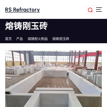
跳
转
RS Refractory
到
内
熔铸刚玉砖
容
首页
产品
熔铸耐火制品
熔铸刚玉砖