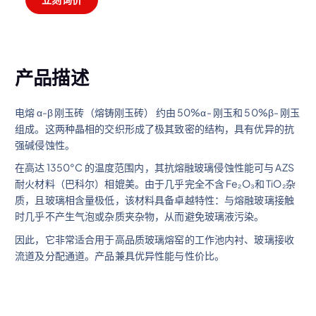
产品描述
电熔 α-β 刚玉砖（熔铸刚玉砖） 约由 50%α- 刚玉和 50%β- 刚玉
组成。这两种晶相的交织形成了极其致密的结构，具有优异的抗
强碱侵蚀性。
在高达 1350°C 的温度范围内，其抗熔融玻璃侵蚀性能可与 AZS
耐火材料（巴科尔）相媲美。由于几乎完全不含 Fe₂O₃和 TiO₂杂
质，且玻璃相含量极低，该材料具备卓越特性：与熔融玻璃接触
时几乎不产生气泡或杂质夹杂物，从而避免玻璃液污染。
因此，它非常适合用于高品质玻璃熔窑的工作池内衬、玻璃接收
流道及分配通道。产品兼具优异性能与性价比。