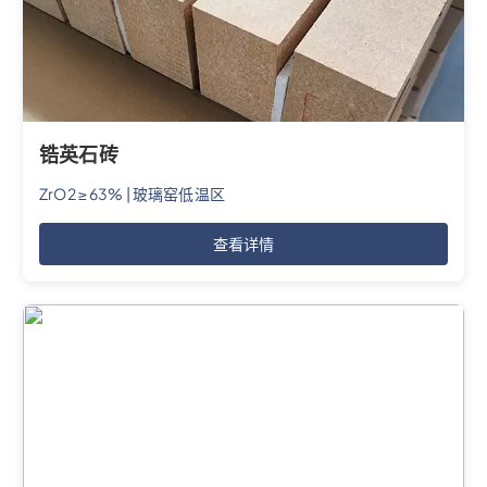
锆英石砖
ZrO2 ≥ 63% | 玻璃窑低温区
查看详情