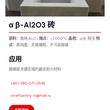
α β-Al2O3 砖
原料：
高纯 Al₂O₃
熔点：
>2000°C
晶相：
α/β-刚玉
特
点：
高纯度、无玻璃相、不污染玻璃
应用
玻璃窑关键区域的最佳耐火材料
+861-380-371-0548
cnrefractory-rs@mail.ru
立刻询价