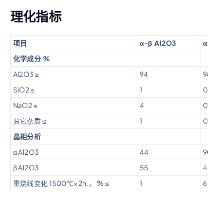
理化指标
项目
α-β Al2O3
α A
化学成分 %
Al2O3 ≥
94
98,
SiO2 ≤
1
0,4
NaO2 ≤
4
0,9
其它杂质 ≤
1
0,2
晶相分析
α Al2O3
44
90
β Al2O3
55
4
重烧线变化 1500℃×2h.， % ≤
1
6