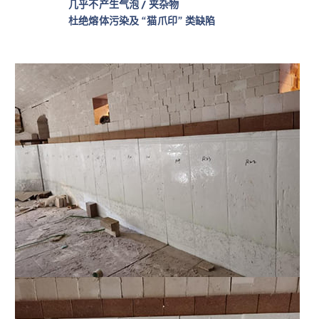
几乎不产生气泡 / 夹杂物
杜绝熔体污染及
“猫爪印”
类缺陷