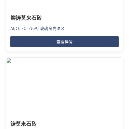
熔铸莫来石砖
Al₂O₃ 70-75% | 玻璃窑高温区
查看详情
锆莫来石砖