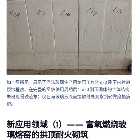
如上图所示，展示了浮法玻璃生产用熔窑工作池 α-β 刚玉内衬的
侵蚀程度。在完整的窑炉使用周期后：α-β 刚玉砌体的主体结构
未出现侵蚀迹象；仅在与玻璃液液面接触线处观察到轻微磨损痕
迹。
新应用领域（1）—— 富氧燃烧玻
璃熔窑的拱顶耐火砌筑